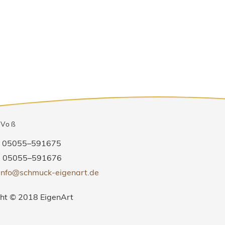
 Voß
:
05055–591675
:
05055–591676
info@schmuck-eigenart.de
ht © 2018 EigenArt