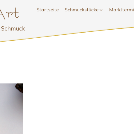
Startseite
Schmuckstücke
Marktterm
r Schmuck